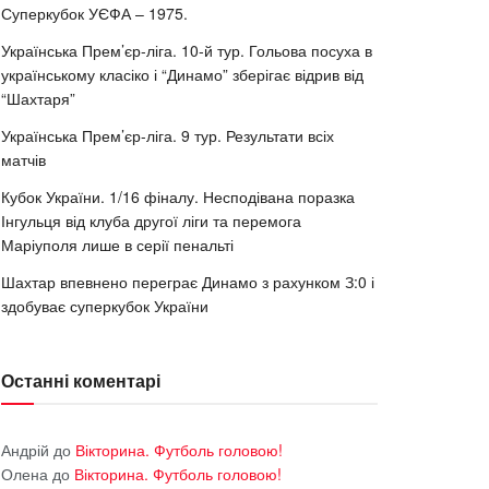
Суперкубок УЄФА – 1975.
Українська Прем’єр-ліга. 10-й тур. Гольова посуха в
українському класіко і “Динамо” зберігає відрив від
“Шахтаря”
Українська Прем’єр-ліга. 9 тур. Результати всіх
матчів
Кубок України. 1/16 фіналу. Несподівана поразка
Інгульця від клуба другої ліги та перемога
Маріуполя лише в серії пенальті
Шахтар впевнено переграє Динамо з рахунком З:0 і
здобуває суперкубок України
Останні коментарі
Андрій
до
Вікторина. Футболь головою!
Олена
до
Вікторина. Футболь головою!