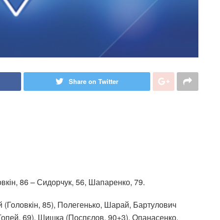
Share on Twitter
вкін, 86 – Сидорчук, 56, Шапаренко, 79.
(Головкін, 85), Полегенько, Шарай, Бартулович
(Гопей, 69), Шишка (Поспєлов, 90+3), Опанасенко,