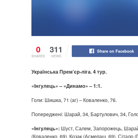
0
311
Share on Facebook
SHARES
VIEWS
Українська Прем’єр-ліга. 4 тур.
«Інгулець» – «Динамо» – 1:1.
Голи: Шишка, 71 (аг) – Коваленко, 76.
Попереджені: Шарай, 34, Бартулович, 34, Голо
«Інгулець»:
Шуст, Салем, Запорожець, Шарай 
(Коваленко, 69), Козак (Асмелаш, 69), Сітало 