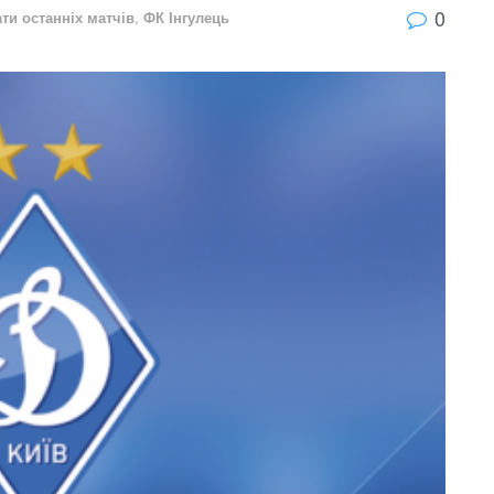
0
ти останніх матчів
,
ФК Інгулець