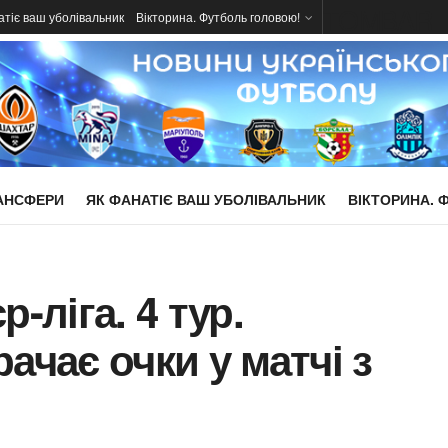
TOMBAR
атіє ваш уболівальник
Вікторина. Футболь головою!
АНСФЕРИ
ЯК ФАНАТІЄ ВАШ УБОЛІВАЛЬНИК
ВІКТОРИНА. 
-ліга. 4 тур.
ачає очки у матчі з