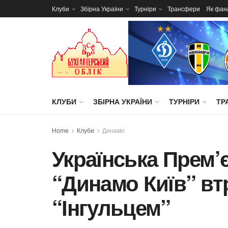
Клуби
Збірна України
Турніри
Трансфери
Як фан
КЛУБИ
ЗБІРНА УКРАЇНИ
ТУРНІРИ
ТР
Home
Клуби
Динамо
Українська Прем’єр
“Динамо Київ” втр
“Інгульцем”