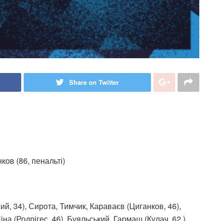
Share on Twitter
ков (86, пенальті)
й, 34), Сирота, Тимчик, Караваєв (Циганков, 46),
на (Родрігес, 46), Буяльський, Гармаш (Кулач, 62 ).