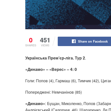
0
451
Share on Facebook
SHARES
VIEWS
Українська Прем’єр-ліга. Тур 2
.
«Динамо» – «Верес» – 4: 0
Голи: Попов (4), Гармаш (6), Тимчик (42), Циган
Попереджені: Немчанінов (85)
«Динамо»
: Бущан, Миколенко, Попов (Забарни
Андрієвський (Сидорчук, 46), Шапаренко, Де Пі