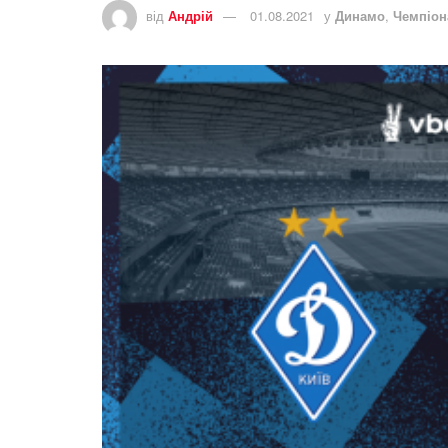
від
Андрій
01.08.2021
у
Динамо
,
Чемпіона