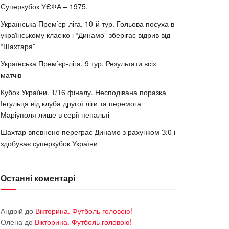
Суперкубок УЄФА – 1975.
Українська Прем’єр-ліга. 10-й тур. Гольова посуха в
українському класіко і “Динамо” зберігає відрив від
“Шахтаря”
Українська Прем’єр-ліга. 9 тур. Результати всіх
матчів
Кубок України. 1/16 фіналу. Несподівана поразка
Інгульця від клуба другої ліги та перемога
Маріуполя лише в серії пенальті
Шахтар впевнено переграє Динамо з рахунком З:0 і
здобуває суперкубок України
Останні коментарі
Андрій
до
Вікторина. Футболь головою!
Олена
до
Вікторина. Футболь головою!