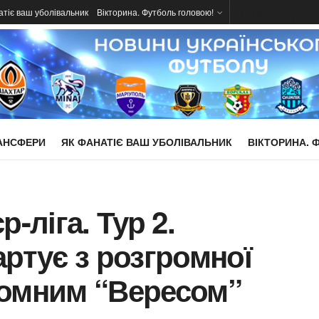
TOMBAR
атіє ваш уболівальник
Вікторина. Футболь головою!
АНСФЕРИ
ЯК ФАНАТІЄ ВАШ УБОЛІВАЛЬНИК
ВІКТОРИНА. 
-ліга. Тур 2.
артує з розгромної
ромним “Вересом”