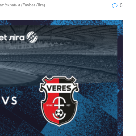
0
т України (Favbet Ліга)