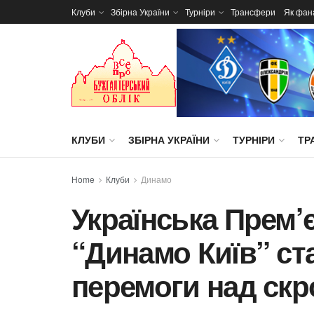
Клуби
Збірна України
Турніри
Трансфери
Як фан
КЛУБИ
ЗБІРНА УКРАЇНИ
ТУРНІРИ
ТР
Home
Клуби
Динамо
Українська Прем’єр
“Динамо Київ” ст
перемоги над ск