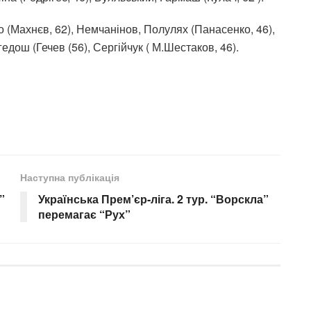
о (Махнєв, 62), Немчанінов, Полулях (Панасенко, 46),
гедош (Гечев (56), Сергійчук ( М.Шестаков, 46).
Наступна публікація
”
Українська Прем’єр-ліга. 2 тур. “Ворскла”
перемагає “Рух”