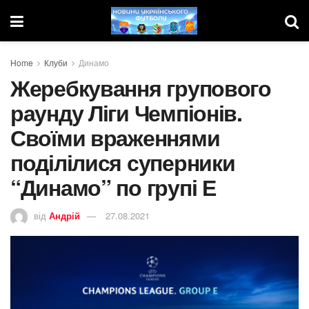
Home
Клуби
Динамо
Жеребкування групового
раунду Ліги Чемпіонів.
Своїми враженнями
поділілися суперники
“Динамо” по групі Е
від
Андрій
27.08.2021