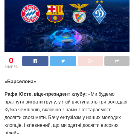
0
SHARES
«Барселона»
Рафа Юсте, віце-президент клубу:
«Ми будемо
прагнути виграти групу, у якій виступають три володарі
Кубка чемпіонів, включно з нами. Постараємося
досягти своєї мети. Бачу ентузіазм у наших молодих
хлопців, і впевнений, що ми здатні досягти високих
цілей».