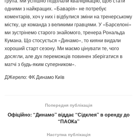
група. Ми успішно подолали кваліфікацію, щоб стати
одними з найкращих. «Баварія» не потребує
коментарів, хоч у них і відбулися зміни на тренерському
містку, це команда з великими гравцями. У «Барселоні»
ми зустрінемо старого знайомого, тренера Рональда
Кумана. Що стосується «Динамо», то кияни видали
хороший старт сезону. Ми маємо цінувати те, чого
досягли, але дух переможців повинен зберігатися в
матчі з будь-яким суперником».
ДЖерело: ФК Динамо Київ
Попередня публікація
Офіційно: “Динамо” віддає “Сідклея” в оренду до
“ПАОКа”
Наступна публікація