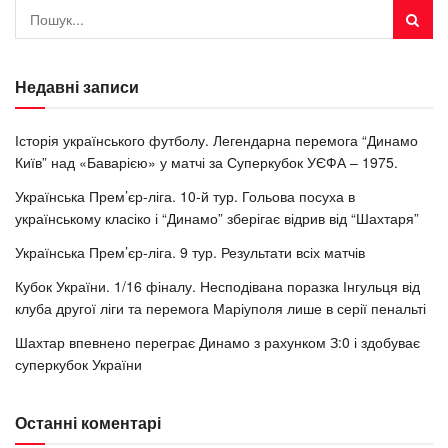
Недавні записи
Історія українського футболу. Легендарна перемога “Динамо
Київ” над «Баварією» у матчі за Суперкубок УЄФА – 1975.
Українська Прем’єр-ліга. 10-й тур. Гольова посуха в
українському класіко і “Динамо” зберігає відрив від “Шахтаря”
Українська Прем’єр-ліга. 9 тур. Результати всіх матчів
Кубок України. 1/16 фіналу. Несподівана поразка Інгульця від
клуба другої ліги та перемога Маріуполя лише в серії пенальті
Шахтар впевнено переграє Динамо з рахунком З:0 і здобуває
суперкубок України
Останні коментарі