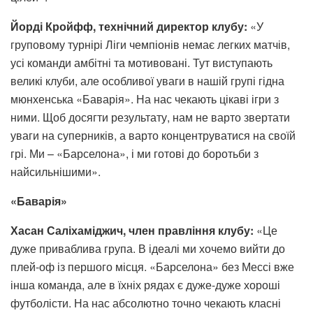
Йорді Кройфф, технічний директор клубу:
«У
груповому турнірі Ліги чемпіонів немає легких матчів,
усі команди амбітні та мотивовані. Тут виступають
великі клуби, але особливої ​​уваги в нашій групі гідна
мюнхенська «Баварія». На нас чекають цікаві ігри з
ними. Щоб досягти результату, нам не варто звертати
уваги на суперників, а варто концентруватися на своїй
грі. Ми – «Барселона», і ми готові до боротьби з
найсильнішими».
«Баварія»
Хасан Саліхаміджич, член правління клубу:
«Це
дуже приваблива група. В ідеалі ми хочемо вийти до
плей-оф із першого місця. «Барселона» без Мессі вже
інша команда, але в їхніх рядах є дуже-дуже хороші
футболісти. На нас абсолютно точно чекають класні