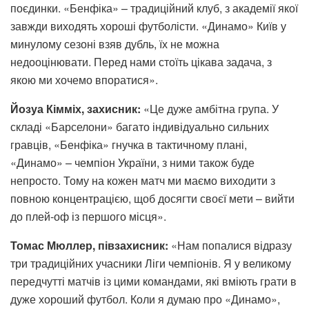
поєдинки. «Бенфіка» – традиційний клуб, з академії якої
завжди виходять хороші футболісти. «Динамо» Київ у
минулому сезоні взяв дубль, їх не можна
недооцінювати. Перед нами стоїть цікава задача, з
якою ми хочемо впоратися».
Йозуа Кімміх, захисник:
«Це дуже амбітна група. У
складі «Барселони» багато індивідуально сильних
гравців, «Бенфіка» гнучка в тактичному плані,
«Динамо» – чемпіон України, з ними також буде
непросто. Тому на кожен матч ми маємо виходити з
повною концентрацією, щоб досягти своєї мети – вийти
до плей-оф із першого місця».
Томас Мюллер, півзахисник:
«Нам попалися відразу
три традиційних учасники Ліги чемпіонів. Я у великому
передчутті матчів із цими командами, які вміють грати в
дуже хороший футбол. Коли я думаю про «Динамо»,