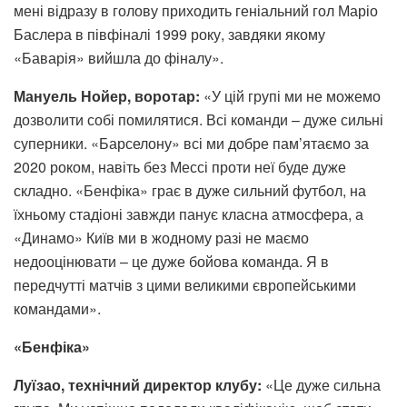
мені відразу в голову приходить геніальний гол Маріо
Баслера в півфіналі 1999 року, завдяки якому
«Баварія» вийшла до фіналу».
Мануель Нойер, воротар:
«У цій групі ми не можемо
дозволити собі помилятися. Всі команди – дуже сильні
суперники. «Барселону» всі ми добре пам’ятаємо за
2020 роком, навіть без Мессі проти неї буде дуже
складно. «Бенфіка» грає в дуже сильний футбол, на
їхньому стадіоні завжди панує класна атмосфера, а
«Динамо» Київ ми в жодному разі не маємо
недооцінювати – це дуже бойова команда. Я в
передчутті матчів з цими великими європейськими
командами».
«Бенфіка»
Луїзао, технічний директор клубу:
«Це дуже сильна