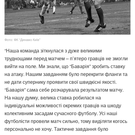
Фото: ФК “Динамо Київ”
“Наша команда зіткнулася з дуже великими
труднощами перед матчем – п’ятеро гравців не змогли
вийти на поле. Ми знали, що “Баварія” зробить ставку
на атаку. Нашим завданням було перекрити фланги та
не дати супернику проявити свої швидкісні якості.
“Баварія” сама себе розчарувала результатом матчу.
На нашу думку, велика ставка робилася на
індивідуальні можливості окремих гравців на шкоду
колективним засадам сучасного футболу. Усі наші
футболісти провели матч сильно, тому виділяти когось
персонально не хочу. Тактичне завдання було