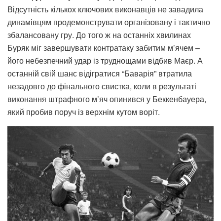
Відсутність кількох ключових виконавців не завадила
динамівцям продемонструвати організовану і тактично
збалансовану гру. До того ж на останніх хвилинах
Буряк міг завершувати контратаку забитим м’ячем –
його небезпечний удар із труднощами відбив Маєр. А
останній свій шанс відігратися “Баварія” втратила
незадовго до фінального свистка, коли в результаті
виконання штрафного м’яч опинився у Беккенбауера,
який пробив поруч із верхнім кутом воріт.