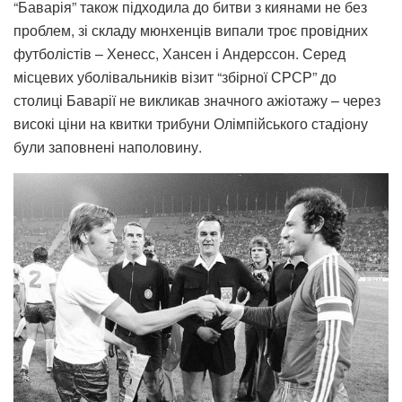
“Баварія” також підходила до битви з киянами не без
проблем, зі складу мюнхенців випали троє провідних
футболістів – Хенесс, Хансен і Андерссон. Серед
місцевих уболівальників візит “збірної СРСР” до
столиці Баварії не викликав значного ажіотажу – через
високі ціни на квитки трибуни Олімпійського стадіону
були заповнені наполовину.