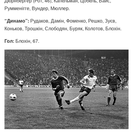
Дюрнбергер (Рот, 46), Капельман, Цобель, Вайс,
Румменігге, Вундер, Мюллер.
“Динамо”:
Рудаков, Дамін, Фоменко, Решко, Зуєв,
Коньков, Трошкін, Слободян, Буряк, Колотов, Блохін.
Гол:
Блохін, 67.