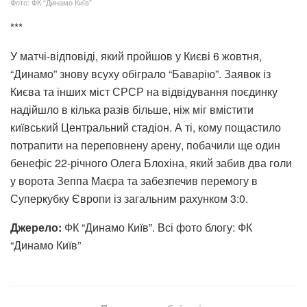
Фото: ФК “Динамо Київ”
***
У матчі-відповіді, який пройшов у Києві 6 жовтня,
“Динамо” знову всуху обіграло “Баварію”. Заявок із
Києва та інших міст СРСР на відвідування поєдинку
надійшло в кілька разів більше, ніж міг вмістити
київський Центральний стадіон. А ті, кому пощастило
потрапити на переповнену арену, побачили ще один
бенефіс 22-річного Олега Блохіна, який забив два голи
у ворота Зеппа Маєра та забезпечив перемогу в
Суперкубку Європи із загальним рахунком 3:0.
Джерело:
ФК “Динамо Київ”. Всі фото блогу: ФК
“Динамо Київ”