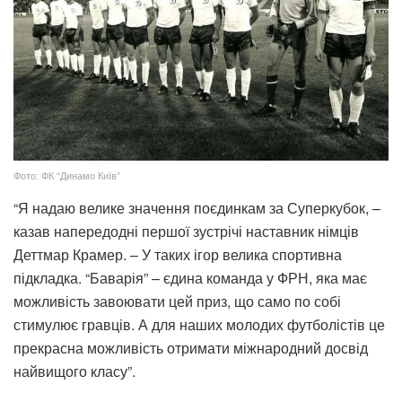
Фото: ФК “Динамо Київ”
“Я надаю велике значення поєдинкам за Суперкубок, –
казав напередодні першої зустрічі наставник німців
Деттмар Крамер. – У таких ігор велика спортивна
підкладка. “Баварія” – єдина команда у ФРН, яка має
можливість завоювати цей приз, що само по собі
стимулює гравців. А для наших молодих футболістів це
прекрасна можливість отримати міжнародний досвід
найвищого класу”.