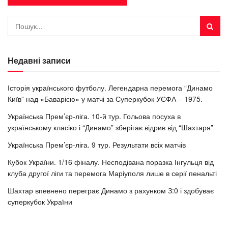
Недавні записи
Історія українського футболу. Легендарна перемога “Динамо
Київ” над «Баварією» у матчі за Суперкубок УЄФА – 1975.
Українська Прем’єр-ліга. 10-й тур. Гольова посуха в
українському класіко і “Динамо” зберігає відрив від “Шахтаря”
Українська Прем’єр-ліга. 9 тур. Результати всіх матчів
Кубок України. 1/16 фіналу. Несподівана поразка Інгульця від
клуба другої ліги та перемога Маріуполя лише в серії пенальті
Шахтар впевнено переграє Динамо з рахунком З:0 і здобуває
суперкубок України