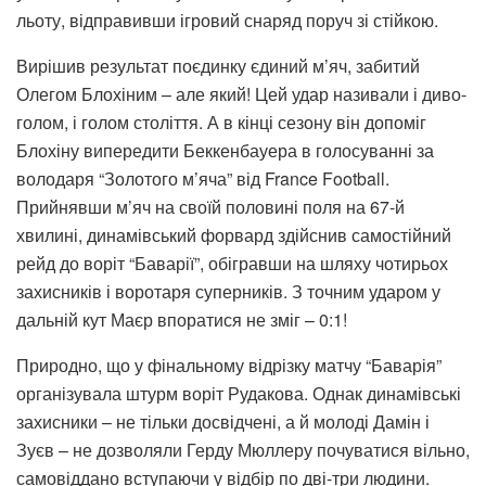
льоту, відправивши ігровий снаряд поруч зі стійкою.
Вирішив результат поєдинку єдиний м’яч, забитий
Олегом Блохіним – але який! Цей удар називали і диво-
голом, і голом століття. А в кінці сезону він допоміг
Блохіну випередити Беккенбауера в голосуванні за
володаря “Золотого м’яча” від France Football.
Прийнявши м’яч на своїй половині поля на 67-й
хвилині, динамівський форвард здійснив самостійний
рейд до воріт “Баварії”, обігравши на шляху чотирьох
захисників і воротаря суперників. З точним ударом у
дальній кут Маєр впоратися не зміг – 0:1!
Природно, що у фінальному відрізку матчу “Баварія”
організувала штурм воріт Рудакова. Однак динамівські
захисники – не тільки досвідчені, а й молоді Дамін і
Зуєв – не дозволяли Герду Мюллеру почуватися вільно,
самовіддано вступаючи у відбір по дві-три людини.