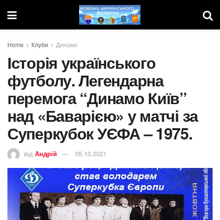
Home
Клуби
Динамо
Історія українського
футболу. Легендарна
перемога “Динамо Київ”
над «Баварією» у матчі за
Суперкубок УЄФА – 1975.
від
Андрій
05.10.2021