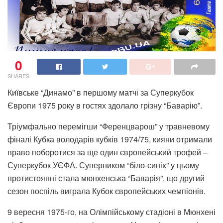
0
SHARES
Київське “Динамо” в першому матчі за Суперкубок
Європи 1975 року в гостях здолало грізну “Баварію”.
Тріумфально перемігши “Ференцварош” у травневому
фіналі Кубка володарів кубків 1974/75, кияни отримали
право поборотися за ще один європейський трофей –
Суперкубок УЄФА. Суперником “біло-синіх” у цьому
протистоянні стала мюнхенська “Баварія”, що другий
сезон поспіль виграла Кубок європейських чемпіонів.
9 вересня 1975-го, на Олімпійському стадіоні в Мюнхені