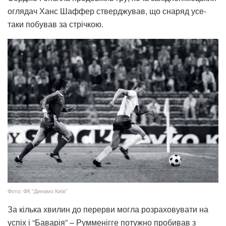
оглядач Ханс Шаффер стверджував, що снаряд усе-
таки побував за стрічкою.
Фото: ФК “Динамо Київ”
За кілька хвилин до перерви могла розраховувати на
успіх і “Баварія” – Румменігге потужно пробивав з