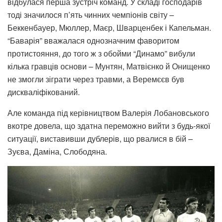
відбулася перша зустріч команд. У складі господарів
тоді значилося п’ять чинних чемпіонів світу –
Беккенбауер, Мюллер, Маєр, Шварценбек і Капельман.
“Баварія” вважалася однозначним фаворитом
протистояння, до того ж з обойми “Динамо” вибули
кілька гравців основи – Мунтян, Матвієнко й Онищенко
не змогли зіграти через травми, а Веремєєв був
дискваліфікований.
Але команда під керівництвом Валерія Лобановського
вкотре довела, що здатна переможно вийти з будь-якої
ситуації, виставивши дублерів, що рвалися в бій –
Зуєва, Даміна, Слободяна.