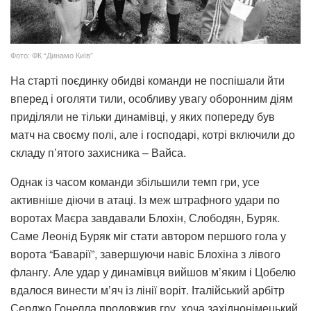
Фото: ФК “Динамо Київ”
На старті поєдинку обидві команди не поспішали йти
вперед і оголяти тили, особливу увагу оборонним діям
приділяли не тільки динамівці, у яких попереду був
матч на своєму полі, але і господарі, котрі включили до
складу п’ятого захисника – Вайса.
Однак із часом команди збільшили темп гри, усе
активніше діючи в атаці. Із меж штрафного удари по
воротах Маєра завдавали Блохін, Слободян, Буряк.
Саме Леонід Буряк міг стати автором першого гола у
ворота “Баварії”, завершуючи навіс Блохіна з лівого
флангу. Але удар у динамівця вийшов м’яким і Цобелю
вдалося винести м’яч із лінії воріт. Італійський арбітр
Серджо Гонелла продовжив гру, хоча західнонімецький