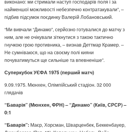
виконано: ми стримали наступ господарів поля і за
найменшої можливості небезпечно контратакували”, –
підбив підсумок поєдинку Валерій Лобановський.
“Ми вивчали “Динамо”, серйозно готувалися до матчу з
ним, але не очікували зіткнутися з такою тактично
гнучкою грою противника, – визнав Деттмар Крамер. –
Не сумніваюся, що на своєму полі кияни
почуватимуться ще сильніше та впевненіше”.
Суперкубок УЄФА 1975 (перший матч)
9.09.1975. Мюнхен, Олімпійський стадіон. 32 000
глядачів
“Баварія” (Мюнхен, ФРН) – “Динамо” (Київ, СРСР) –
0:1
“Баварія”:
Маєр, Хорсман, Шварценбек, Беккенбауер,